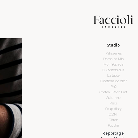
Studio
Pâtisseries
Domaine Mia
Mori Yoshida
B. Oysters cult
La table
Créations de chef
Phô
Château Pech Latt
Automne
Pasta
Soup diary
O.V.N.I
Citron
Poudre
Reportage