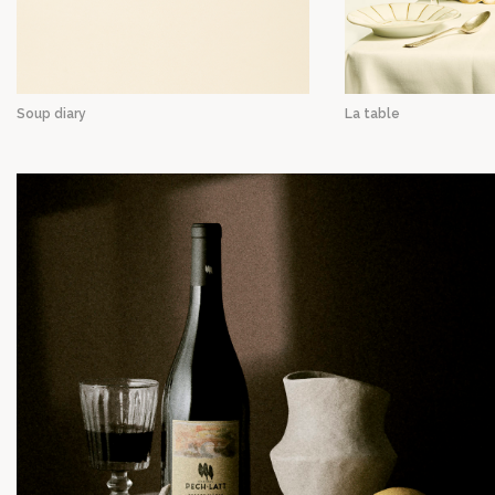
Soup diary
La table