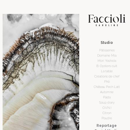
Studio
Pâtisseries
Domaine Mia
Mori Yoshida
B. Oysters cult
La table
Créations de chef
Phô
Château Pech Latt
Automne
Pasta
Soup diary
O.V.N.I
Citron
Poudre
Reportage